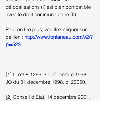
délocalisations (I) est bien compatible 
avec le droit communautaire (II). 
Pour en lire plus, veuillez cliquer sur 
ce lien : 
http://www.fontaneau.com/v2/?
p=523
[1] L. n°98-1266, 30 décembre 1998, 
JO du 31 décembre 1998, p. 20050. 
[2] Conseil d’Etat, 14 décembre 2001, 
req. n°211341, M. LASTEYRIE DU 
SAILLANT, RJF 2/02 n°160. 
[3] CJCE, 11 mars 2004, aff. C-9/02, 
Hughes de LASTEYRIE DU SAILLANT 