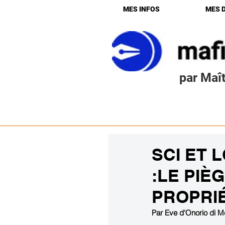
MES INFOS
MES 
par Maît
SCI ET 
:LE PIÈ
PROPRIÉ
Par Eve d'Onorio di Mé