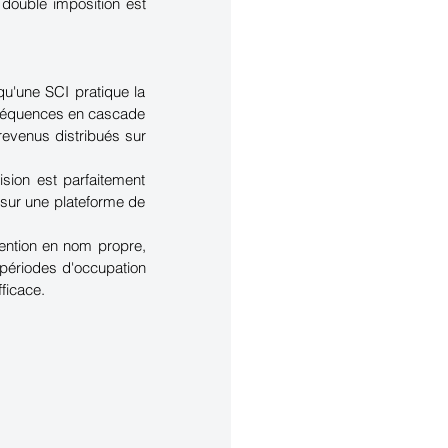
double imposition est 
u'une SCI pratique la 
nséquences en cascade 
revenus distribués sur 
ision est parfaitement 
ur une plateforme de 
ention en nom propre, 
 périodes d'occupation 
fficace.