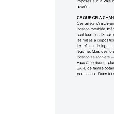
imposés sur la valeur
avérée.
CE QUE CELA CHA
Ces arrêts s'inscrive
location meublée, mêm
sont lourdes : IS sur 
les mises à disposition
Le réflexe de loger un
légitime. Mais dès l
location saisonnière —
Face à ce risque, plu
SARL de famille optant
personnelle. Dans tous 