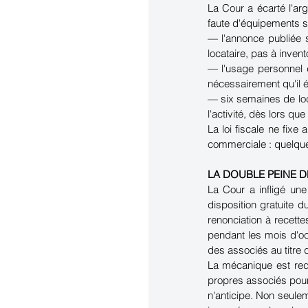
La Cour a écarté l'arg
faute d'équipements su
— l'annonce publiée su
locataire, pas à invento
— l'usage personnel 
nécessairement qu'il é
— six semaines de loc
l'activité, dès lors qu
La loi fiscale ne fixe
commerciale : quelques
LA DOUBLE PEINE D
La Cour a infligé un
disposition gratuite 
renonciation à recett
pendant les mois d'oc
des associés au titre
La mécanique est redou
propres associés pour
n'anticipe. Non seulem