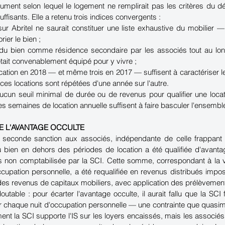
ument selon lequel le logement ne remplirait pas les critères du déc
ffisants. Elle a retenu trois indices convergents :
r Abritel ne saurait constituer une liste exhaustive du mobilier — 
rier le bien ;
du bien comme résidence secondaire par les associés tout au long
tait convenablement équipé pour y vivre ;
ation en 2018 — et même trois en 2017 — suffisent à caractériser le 
e ces locations sont répétées d'une année sur l'autre.
 aucun seuil minimal de durée ou de revenus pour qualifier une locat
 semaines de location annuelle suffisent à faire basculer l'ensemble
E L'AVANTAGE OCCULTE
e seconde sanction aux associés, indépendante de celle frappant l
du bien en dehors des périodes de location a été qualifiée d'avanta
es non comptabilisée par la SCI. Cette somme, correspondant à la va
cupation personnelle, a été requalifiée en revenus distribués impos
 des revenus de capitaux mobiliers, avec application des prélèvemen
table : pour écarter l'avantage occulte, il aurait fallu que la SCI 
 chaque nuit d'occupation personnelle — une contrainte que quasime
ent la SCI supporte l'IS sur les loyers encaissés, mais les associé