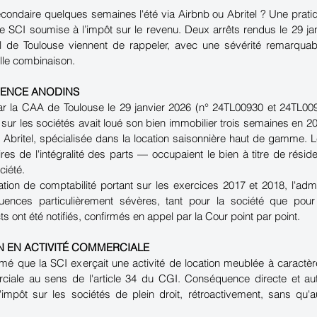
condaire quelques semaines l'été via Airbnb ou Abritel ? Une pratiq
e SCI soumise à l’impôt sur le revenu. Deux arrêts rendus le 29 jan
el de Toulouse viennent de rappeler, avec une sévérité remarquab
lle combinaison.
RENCE ANODINS
par la CAA de Toulouse le 29 janvier 2026 (n° 24TL00930 et 24TL0093
sur les sociétés avait loué son bien immobilier trois semaines en 2
 Abritel, spécialisée dans la location saisonnière haut de gamme. Le
res de l'intégralité des parts — occupaient le bien à titre de résid
ciété.
cation de comptabilité portant sur les exercices 2017 et 2018, l'admin
nces particulièrement sévères, tant pour la société que pour
s ont été notifiés, confirmés en appel par la Cour point par point.
N EN ACTIVITÉ COMMERCIALE
imé que la SCI exerçait une activité de location meublée à caractère 
ciale au sens de l'article 34 du CGI. Conséquence directe et aut
'impôt sur les sociétés de plein droit, rétroactivement, sans qu'au