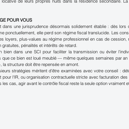
 locative de leurs propres nuits dans la résidence secondaire. La 
NGE POUR VOUS
nt dans une jurisprudence désormais solidement établie : dès lors q
e ponctuellement, elle perd son régime fiscal translucide. Les co
les loyers, plus-values au régime professionnel en cas de cession, 
 gratuites, pénalités et intérêts de retard.
 bien dans une SCI pour faciliter la transmission ou éviter l'indiv
ors que ce bien est loué meublé — même quelques semaines par an s
, la structure doit être repensée en amont.
sieurs stratégies méritent d'être examinées avec votre conseil : dét
 pour l'IR, ou organisation contractuelle stricte avec facturation des
les cas, agir avant le contrôle fiscal reste la seule option vraiment e